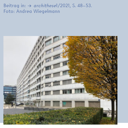
Beitrag in:
archithese
1/2021, S. 48–53
.
Foto: Andrea Wiegelmann